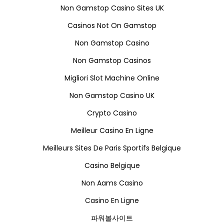
Non Gamstop Casino Sites UK
Casinos Not On Gamstop
Non Gamstop Casino
Non Gamstop Casinos
Migliori Slot Machine Online
Non Gamstop Casino UK
Crypto Casino
Meilleur Casino En Ligne
Meilleurs Sites De Paris Sportifs Belgique
Casino Belgique
Non Aams Casino
Casino En Ligne
파워볼사이트