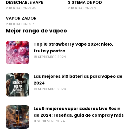
DESECHABLE VAPE
SISTEMA DE POD
PUBLICACIONES 45
PUBLICACIONES 2
VAPORIZADOR
PUBLICACIONES 7
Mejor rango de vapeo
Top 10 Strawberry Vape 2024: hielo,
fruta y postre
18 SEPTIEMBRE 2024
Las mejores 510 baterías para vapeo de
2024
18 SEPTIEMBRE 2024
Los 5 mejores vaporizadores Live Rosin
de 2024: reseñas, guía de compra y más
11 SEPTIEMBRE 2024