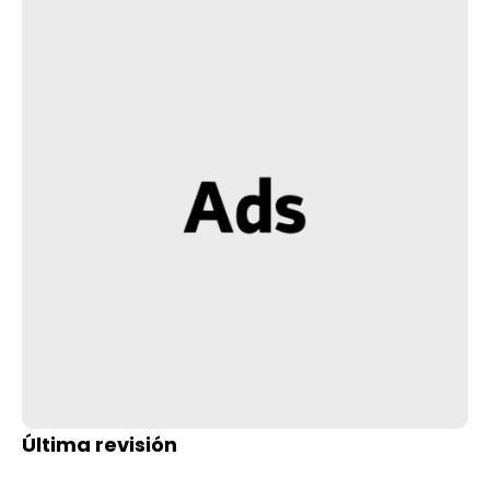
Última revisión