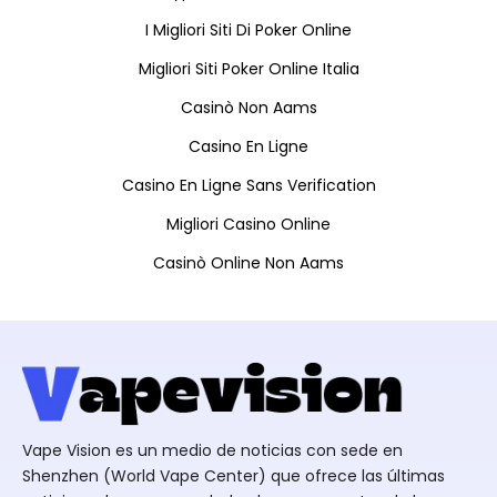
I Migliori Siti Di Poker Online
Migliori Siti Poker Online Italia
Casinò Non Aams
Casino En Ligne
Casino En Ligne Sans Verification
Migliori Casino Online
Casinò Online Non Aams
Vape Vision es un medio de noticias con sede en
Shenzhen (World Vape Center) que ofrece las últimas