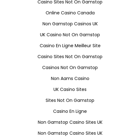
Casino Sites Not On Gamstop
Online Casino Canada
Non Gamstop Casinos UK
UK Casino Not On Gamstop
Casino En Ligne Meilleur Site
Casino Sites Not On Gamstop
Casinos Not On Gamstop
Non Aams Casino
UK Casino Sites
Sites Not On Gamstop
Casino En Ligne
Non Gamstop Casino Sites UK
Non Gamstop Casino Sites UK