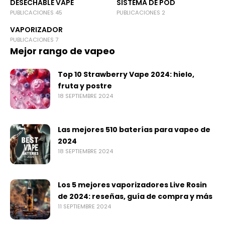
DESECHABLE VAPE
SISTEMA DE POD
PUBLICACIONES 45
PUBLICACIONES 2
VAPORIZADOR
PUBLICACIONES 7
Mejor rango de vapeo
Top 10 Strawberry Vape 2024: hielo,
fruta y postre
18 SEPTIEMBRE 2024
Las mejores 510 baterías para vapeo de
2024
18 SEPTIEMBRE 2024
Los 5 mejores vaporizadores Live Rosin
de 2024: reseñas, guía de compra y más
11 SEPTIEMBRE 2024