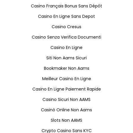
Casino Français Bonus Sans Dépôt
Casino En Ligne Sans Depot
Casino Cresus
Casino Senza Verifica Documenti
Casino En Ligne
Siti Non Aams Sicuri
Bookmaker Non Aams
Meilleur Casino En Ligne
Casino En Ligne Paiement Rapide
Casino Sicuri Non AAMS
Casinò Online Non Aams
Slots Non AAMS
Crypto Casino Sans KYC