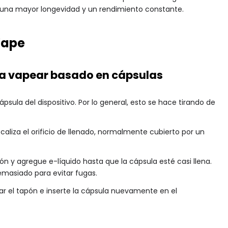
 una mayor longevidad y un rendimiento constante.
Vape
ara vapear basado en cápsulas
psula del dispositivo. Por lo general, esto se hace tirando de
caliza el orificio de llenado, normalmente cubierto por un
pón y agregue e-líquido hasta que la cápsula esté casi llena.
emasiado para evitar fugas.
r el tapón e inserte la cápsula nuevamente en el