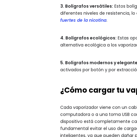
3. Bolígrafos versátiles:
Estos bolí
diferentes niveles de resistencia, lo
fuertes de la nicotina
.
4. Bolígrafos ecológicos:
Estas op
alternativa ecológica a los vaporiz
5. Bolígrafos modernos y elegante
activados por botón y por extracció
¿Cómo cargar tu va
Cada vaporizador viene con un cable
computadora o a una toma USB compa
dispositivo está completamente ca
fundamental evitar el uso de carga
inteligentes, ya que pueden dañar p