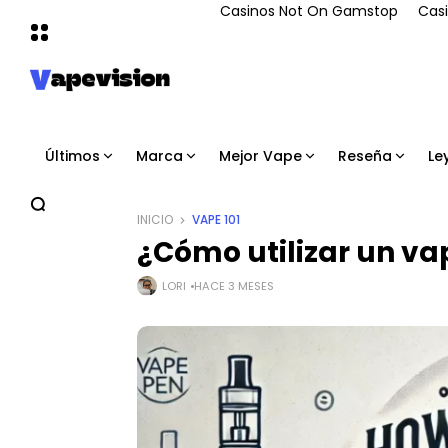
Casinos Not On Gamstop
Casi
Últimos
Marca
Mejor Vape
Reseña
Le
INICIO
VAPE 101
¿Cómo utilizar un va
LORI
HACE 3 MESES