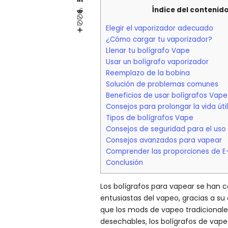
Índice del contenid
Elegir el vaporizador adecuado
¿Cómo cargar tu vaporizador?
Llenar tu bolígrafo Vape
Usar un bolígrafo vaporizador
Reemplazo de la bobina
Solución de problemas comunes
Beneficios de usar bolígrafos Vape
Consejos para prolongar la vida úti
Tipos de bolígrafos Vape
Consejos de seguridad para el uso
Consejos avanzados para vapear
Comprender las proporciones de E-
Conclusión
Los bolígrafos para vapear se han 
entusiastas del vapeo, gracias a 
que los mods de vapeo tradicional
desechables, los bolígrafos de vap