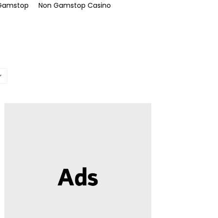
 Gamstop
Non Gamstop Casino