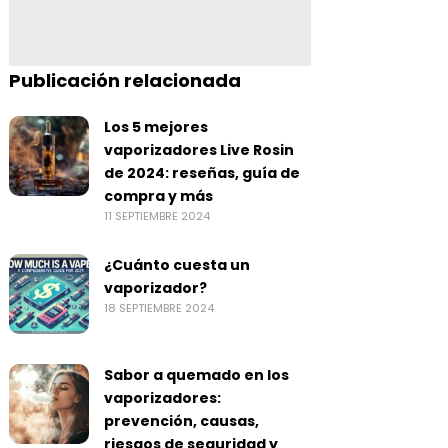
Publicación relacionada
Los 5 mejores
vaporizadores Live Rosin
de 2024: reseñas, guía de
compra y más
11 SEPTIEMBRE 2024
¿Cuánto cuesta un
vaporizador?
18 SEPTIEMBRE 2024
Sabor a quemado en los
vaporizadores:
prevención, causas,
riesgos de seguridad y