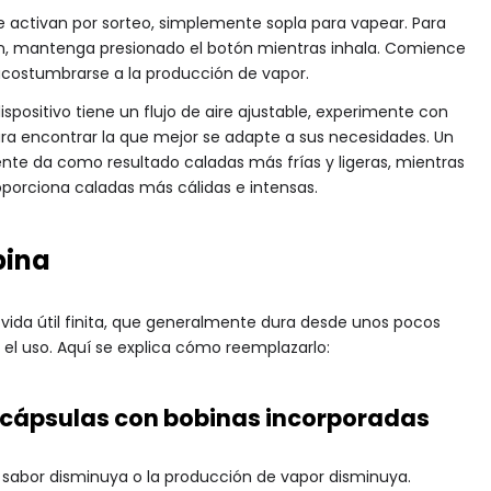
e activan por sorteo, simplemente sopla para vapear. Para
ón, mantenga presionado el botón mientras inhala. Comience
costumbrarse a la producción de vapor.
dispositivo tiene un flujo de aire ajustable, experimente con
ra encontrar la que mejor se adapte a sus necesidades. Un
nte da como resultado caladas más frías y ligeras, mientras
oporciona caladas más cálidas e intensas.
bina
 vida útil finita, que generalmente dura desde unos pocos
el uso. Aquí se explica cómo reemplazarlo:
n cápsulas con bobinas incorporadas
sabor disminuya o la producción de vapor disminuya.