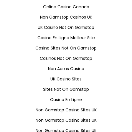
Online Casino Canada
Non Gamstop Casinos UK
UK Casino Not On Gamstop
Casino En Ligne Meilleur Site
Casino Sites Not On Gamstop
Casinos Not On Gamstop
Non Aams Casino
UK Casino Sites
Sites Not On Gamstop
Casino En Ligne
Non Gamstop Casino Sites UK
Non Gamstop Casino Sites UK
Non Gamstop Casino Sites UK