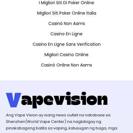
I Migliori Siti Di Poker Online
Migliori Siti Poker Online Italia
Casinò Non Aams
Casino En Ligne
Casino En Ligne Sans Verification
Migliori Casino Online
Casinò Online Non Aams
Ang Vape Vision ay isang news outlet na nakabase sa
Shenzhen(World Vape Center) na nagbibigay ng
pinakabagong balita sa vaping, kalusugan ng baga, mga