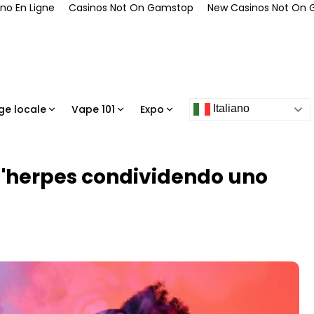
no En Ligne
Casinos Not On Gamstop
New Casinos Not On
ge locale
Vape 101
Expo
Italiano
 l'herpes condividendo uno