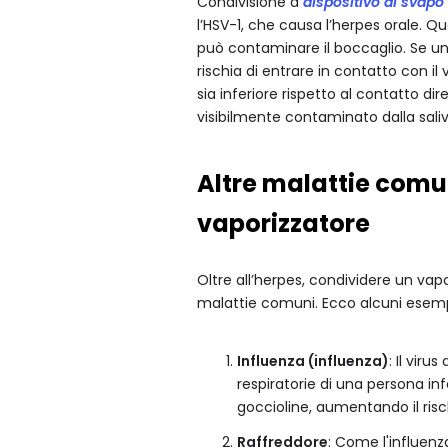
Condivisione a
dispositivo di svapo
l’HSV-1, che causa l’herpes orale. Q
può contaminare il boccaglio. Se un'a
rischia di entrare in contatto con il
sia inferiore rispetto al contatto di
visibilmente contaminato dalla saliv
Altre malattie comu
vaporizzatore
Oltre all’herpes, condividere un vapo
malattie comuni. Ecco alcuni esemp
Influenza (influenza)
: Il viru
respiratorie di una persona in
goccioline, aumentando il risc
Raffreddore
: Come l'influenz