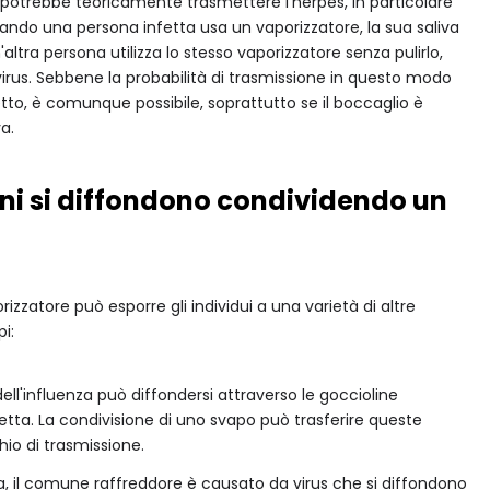
potrebbe teoricamente trasmettere l’herpes, in particolare
uando una persona infetta usa un vaporizzatore, la sua saliva
ltra persona utilizza lo stesso vaporizzatore senza pulirlo,
 virus. Sebbene la probabilità di trasmissione in questo modo
retto, è comunque possibile, soprattutto se il boccaglio è
a.
ni si diffondono condividendo un
rizzatore può esporre gli individui a una varietà di altre
i:
s dell'influenza può diffondersi attraverso le goccioline
fetta. La condivisione di uno svapo può trasferire queste
hio di trasmissione.
a, il comune raffreddore è causato da virus che si diffondono