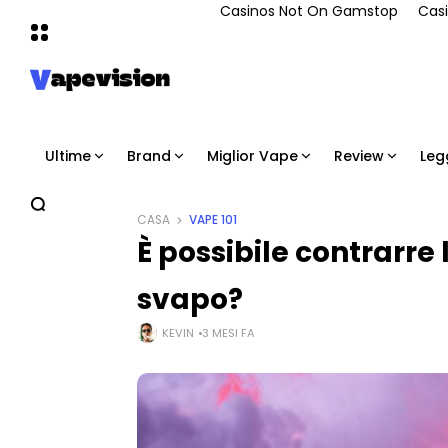
Casinos Not On Gamstop
Casi
Ultime
Brand
Miglior Vape
Review
Leg
CASA
VAPE 101
È possibile contrarre
svapo?
KEVIN
3 MESI FA