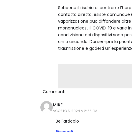
Sebbene il rischio di contrarre l’her
contatto diretto, esiste comunque una 
vaporizzazione può diffondere altre 
mononucleosi, il COVID-19 e varie in
condivisione dei dispositivi sono pa
chi ti circonda. Dai sempre la priorità 
trasmissione e goderti un'esperienza
1 Commenti
MIKE
AGOSTO 5, 2024 A 2: 55 PM
Mike
Bell'articolo
Rispondi