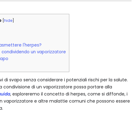
o
[
hide
]
rasmettere l'herpes?
o condividendo un vaporizzatore
svapo
 di svapo senza considerare i potenziali rischi per la salute.
condivisione di un vaporizzatore possa portare alla
guida
, esploreremo il concetto di herpes, come si diffonde, i
i un vaporizzatore e altre malattie comuni che possono essere
a.