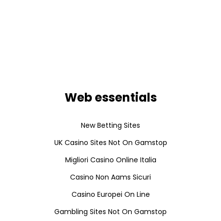
Web essentials
New Betting Sites
UK Casino Sites Not On Gamstop
Migliori Casino Online Italia
Casino Non Aams Sicuri
Casino Europei On Line
Gambling Sites Not On Gamstop