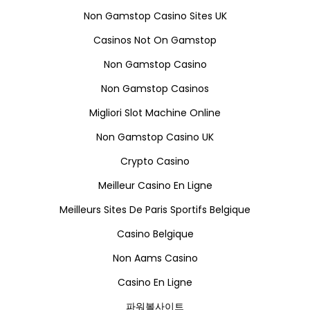
Non Gamstop Casino Sites UK
Casinos Not On Gamstop
Non Gamstop Casino
Non Gamstop Casinos
Migliori Slot Machine Online
Non Gamstop Casino UK
Crypto Casino
Meilleur Casino En Ligne
Meilleurs Sites De Paris Sportifs Belgique
Casino Belgique
Non Aams Casino
Casino En Ligne
파워볼사이트