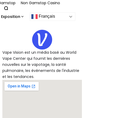
 Gamstop
Non Gamstop Casino
Exposition
Français
Vape Vision est un média basé au World
Vape Center qui fournit les dernières
nouvelles sur le vapotage, la santé
pulmonaire, les événements de l'industrie
et les tendances.